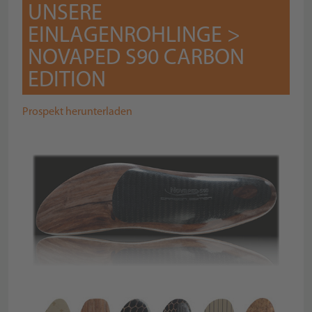
UNSERE
EINLAGENROHLINGE >
NOVAPED S90 CARBON
EDITION
Prospekt herunterladen