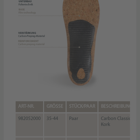
ART-NR.
GRÖSSE
STÜCK/PAAR
BESCHREIBUNG
982052000
35-44
Paar
Carbon Classic
Kork