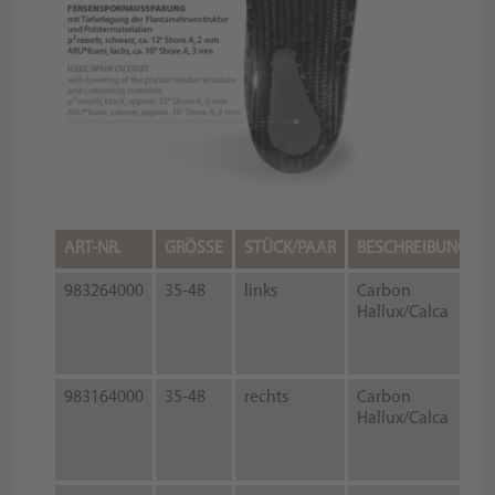
ART-NR.
GRÖSSE
STÜCK/PAAR
BESCHREIBUNG
983264000
35-48
links
Carbon
Hallux/Calca
983164000
35-48
rechts
Carbon
Hallux/Calca