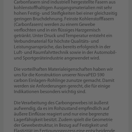
Carbonfasern sind industriell hergestellte Fasern aus
kohlenstoffhaltigen Ausgangsmaterialien mit sehr
hohen Festig- und Steifigkeiten bei einer gleichzeitig
geringen Bruchdehnung. Feinste Kohlenstofffasern
(Carbonfasern) werden zu einem Gewebe
verflochten und in ein flüssiges Harzgemisch
getränkt. Unter Druck und Temperatur entsteht ein
Verbundmaterial für höchste Qualitäts- und
Leistungsansprüche, das bereits erfolgreich in der
Luft- und Raumfahrttechnik sowie in der Automobil-
und Sportgeräteindustrie angewendet wird.
Die vorteilhaften Materialeigenschaften haben wir
uns für die Konstruktion unserer NovaPED S90
carbon Einlagen-Rohlinge zunutze gemacht. Damit
werden sie Anforderungen gerecht, die für einige
Indikationen besonders wichtig sind.
Die Verarbeitung des Carbongewebes ist äußerst
aufwendig, da es im Rohzustand empfindlich auf
äußere Einflüsse reagiert und nur eine begrenzte
Lagerfähigkeit besitzt. Zudem spielt die Geometrie
der Gewebestruktur, in Bezug auf Festigkeit und
Elastizität im Fertigungsprozess eine entscheidende