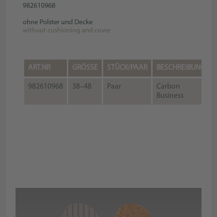
ART.NR
GRÖSSE
STÜCK/PAAR
BESCHREIBUNG
982610968
38–48
Paar
Carbon
Business