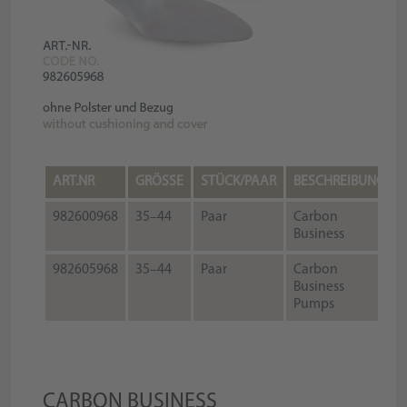
ART.NR
GRÖSSE
STÜCK/PAAR
BESCHREIBUNG
982600968
35–44
Paar
Carbon
Business
982605968
35–44
Paar
Carbon
Business
Pumps
CARBON BUSINESS