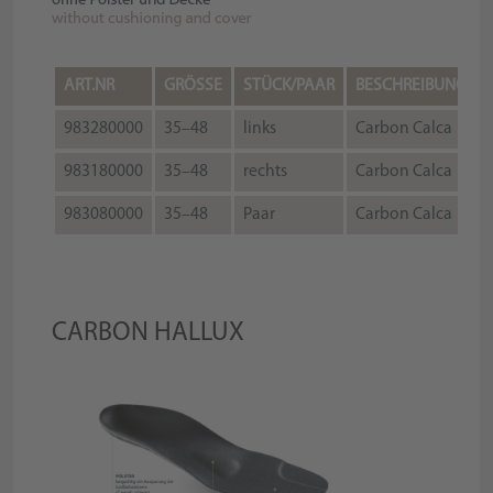
ART.NR
GRÖSSE
STÜCK/PAAR
BESCHREIBUNG
983280000
35–48
links
Carbon Calca
983180000
35–48
rechts
Carbon Calca
983080000
35–48
Paar
Carbon Calca
CARBON HALLUX