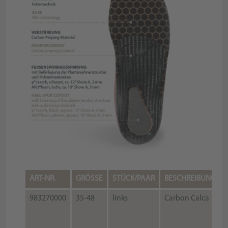
ART-NR.
GRÖSSE
STÜCK/PAAR
BESCHREIBUNG
983270000
35-48
links
Carbon Calca