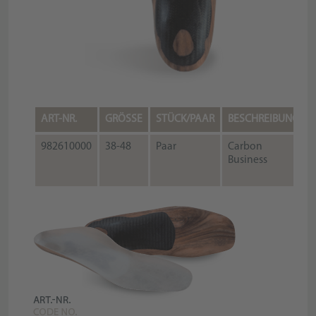
ART-NR.
GRÖSSE
STÜCK/PAAR
BESCHREIBUNG
982610000
38-48
Paar
Carbon
Business