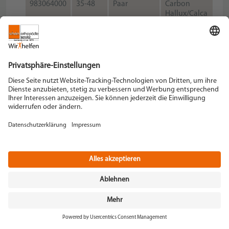
983064000
35-48
Paar
Carbon
Hallux/Calca
ART.NR
GRÖSSE
STÜCK/PAAR
BESCHREIBUNG