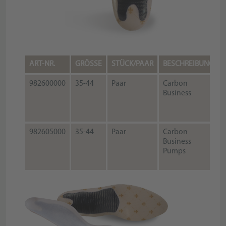
ART-NR.
GRÖSSE
STÜCK/PAAR
BESCHREIBUNG
982600000
35-44
Paar
Carbon
Business
982605000
35-44
Paar
Carbon
Business
Pumps