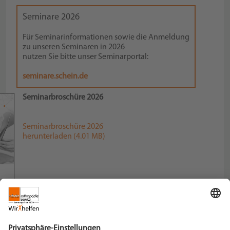
Seminare 2026
Für Seminarinformationen sowie die Anmeldung
zu unseren Seminaren in 2026
nutzen Sie bitte unser Seminarportal:
seminare.schein.de
Seminarbroschüre 2026
Seminarbroschüre 2026
herunterladen (4.01 MB)
Schein Orthopädie Service KG