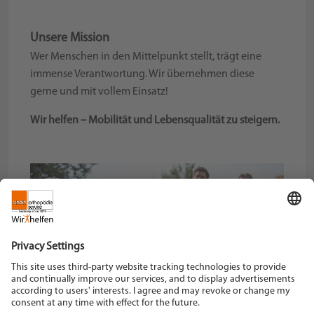
Unsere Mission
Wer Menschen in den Mittelpunkt stellt, trägt eine
immense Verantwortung. Wir übernehmen diese
gerne und mit vollem Einsatz!
Wir helfen – Mobilität und Lebensqualität zu steigern.