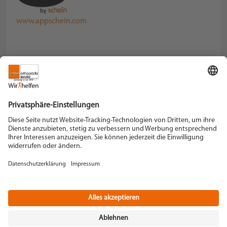
www.appschein.com
Schein Orthopädie Service KG
Hildegardstraße 5
42897 Remscheid
Tel. +49 2191 910-0
Fax +49 2191 910-100
remscheid[at]schein.de
Instagram
YouTube
+49 2191 910-200
Datenschutz