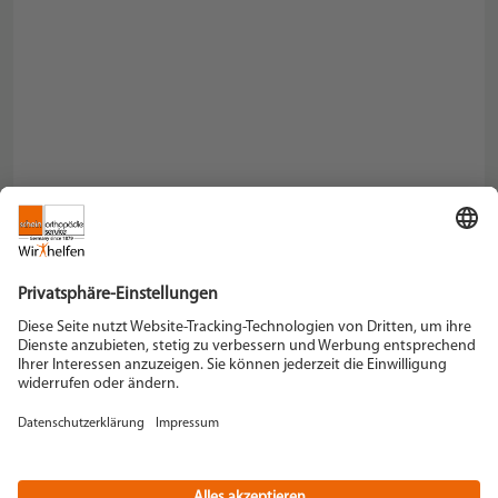
Schein Orthopädie Service KG
Hildegardstraße 5
42897 Remscheid
Tel. +49 2191 910-0
Fax +49 2191 910-100
remscheid[at]schein.de
Instagram
YouTube