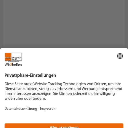
Schein Orthopädie Service KG
Hildegardstraße 5
42897 Remscheid
Tel. +49 2191 910-0
Fax +49 2191 910-100
remscheid[at]schein.de
Instagram
YouTube