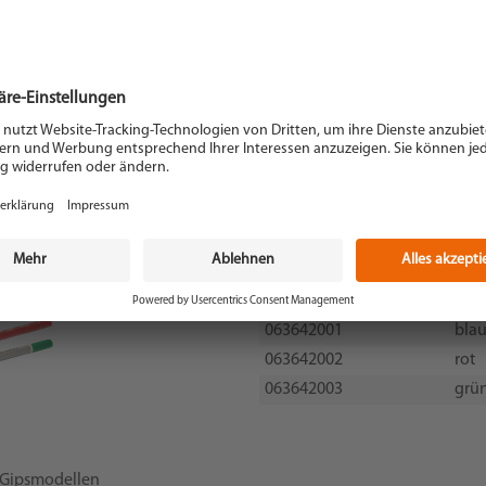
Artikel-Nr.
Far
063642001
bla
063642002
rot
063642003
grü
 Gipsmodellen