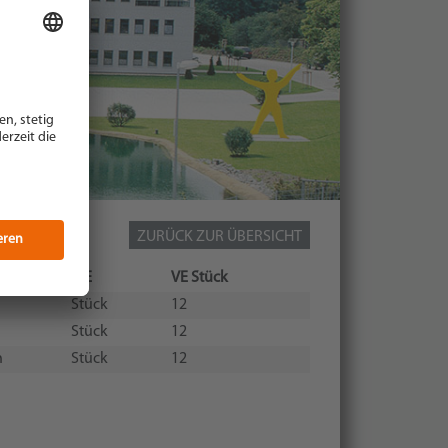
ZURÜCK ZUR ÜBERSICHT
be
ME
VE Stück
u
Stück
12
Stück
12
n
Stück
12