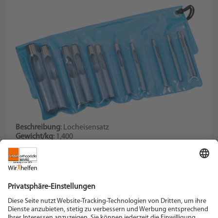
Beschreibung
: Locheisensatz
Gewicht/kg
: 1,400
Ø / mm
: 2 - 19
Schein Orthopädie Service KG
Hildegardstraße 5
42897 Remscheid