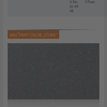
3: für
5 Paar
Gr. 44-
48
®
ARU
FANT COLOR „STONE“