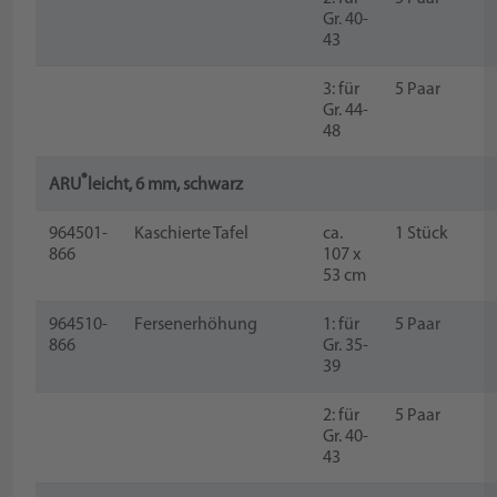
Gr. 40-
43
3: für
5 Paar
Gr. 44-
48
®
ARU
leicht, 6 mm, schwarz
964501-
Kaschierte Tafel
ca.
1 Stück
866
107 x
53 cm
964510-
Fersenerhöhung
1: für
5 Paar
866
Gr. 35-
39
2: für
5 Paar
Gr. 40-
43