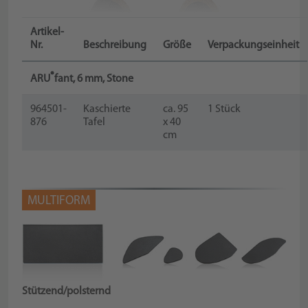
Artikel-
Nr.
Beschreibung
Größe
Verpackungseinheit
®
ARU
fant, 6 mm, Stone
964501-
Kaschierte
ca. 95
1 Stück
876
Tafel
x 40
cm
MULTIFORM
Stützend/polsternd