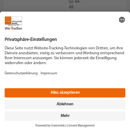
Gr. 44-
48
Schein Orthopädie Service KG
Hildegardstraße 5
42897 Remscheid
Tel. +49 2191 910-0
Fax +49 2191 910-100
remscheid[at]schein.de
Instagram
YouTube
+49 2191 910-200
Datenschutz
Impressum
AGB