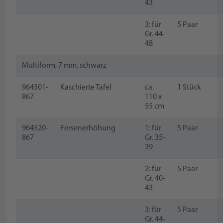
43
3: für
5 Paar
Gr. 44-
48
Multiform, 7 mm, schwarz
964501-
Kaschierte Tafel
ca.
1 Stück
867
110 x
55 cm
964520-
Fersenerhöhung
1: für
5 Paar
867
Gr. 35-
39
2: für
5 Paar
Gr. 40-
43
3: für
5 Paar
Gr. 44-