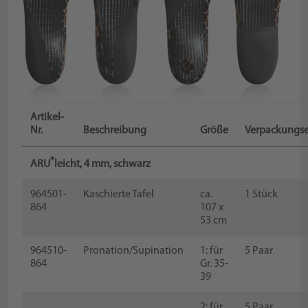
Artikel-
Nr.
Beschreibung
Größe
Verpackungse
®
ARU
leicht, 4 mm, schwarz
964501-
Kaschierte Tafel
ca.
1 Stück
864
107 x
53 cm
964510-
Pronation/Supination
1: für
5 Paar
864
Gr. 35-
39
2: für
5 Paar