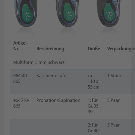
Artikel-
Nr.
Beschreibung
Größe
Verpackungse
Multiform, 5 mm, schwarz
964501-
Kaschierte Tafel
ca.
1 Stück
865
110 x
55 cm
964510-
Pronation/Supination
1: für
5 Paar
865
Gr. 35-
39
2: für
5 Paar
Gr. 40-