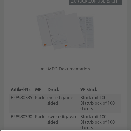
ZURÜCK ZUR ÜBERSICHT
mit MPG-Dokumentation
Artikel-Nr.
ME
Druck
VE Stück
R58980385
Pack
einseitig/one-
Block mit 100
sided
Blatt/block of 100
sheets
R58980390
Pack
zweiseitig/two-
Block mit 100
sided
Blatt/block of 100
sheets