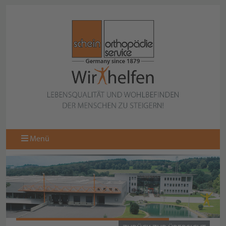
Menü
ARU® FUSSABDRUCKPAPIER "SPEZIAL"