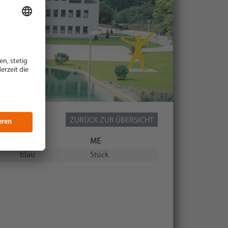
ZURÜCK ZUR ÜBERSICHT
Farbe
ME
blau
Stück