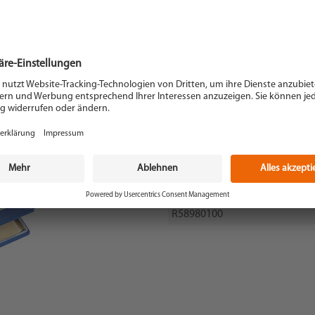
TE
Artikel-Nr.
R58980100