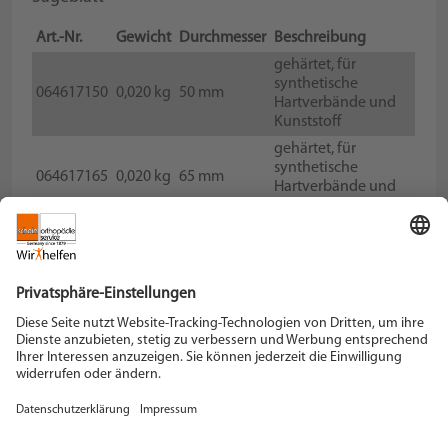
Art.-Nr.
Gewicht
Durchmesser
Beschreibung
gehärtet, für
synthetische
064617150
0,020 kg
50 mm
Hartverbände und
Kunststoff
gehärtet, für
synthetische
064617165
0,020 kg
65 mm
Hartverbände und
Kunststoff
Schein Orthopädie Service KG
Hildegardstraße 5
42897 Remscheid
Tel. +49 2191 910-0
Fax +49 2191 910-100
remscheid[at]schein.de
Instagram