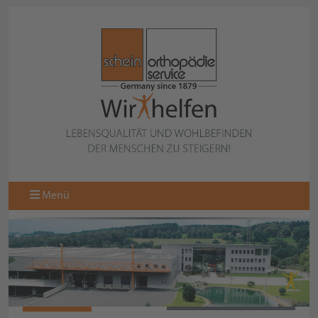
Menü
064617150
ZURÜCK ZUR ÜBERSICHT