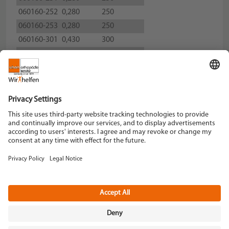
060160-252
0,280
250
060160-253
0,280
250
060160-301
0,430
300
060160-302
0,430
300
060160-303
0,430
300
Schein Orthopädie Service KG
Hildegardstraße 5
42897 Remscheid
Tel. +49 2191 910-0
Fax +49 2191 910-100
remscheid[at]schein.de
Instagram
YouTube
Data policy
Imprint