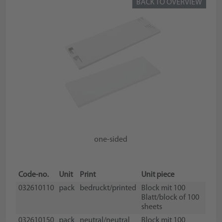
BACK TO OVERVIEW
one-sided
Code-no.
Unit
Print
Unit piece
032610110
pack
bedruckt/printed
Block mit 100
Blatt/block of 100
sheets
032610150
pack
neutral/neutral
Block mit 100